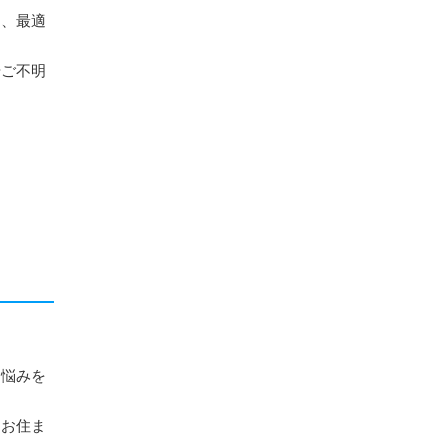
め、最適
やご不明
お悩みを
、お住ま